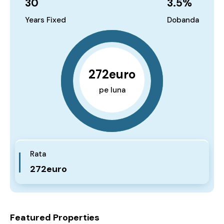
30
3.5
%
Years Fixed
Dobanda
272euro
pe luna
Rata
272euro
Featured Properties