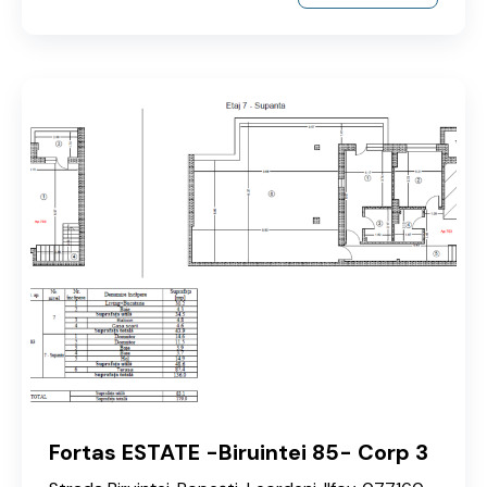
Fortas ESTATE -Biruintei 85- Corp 3