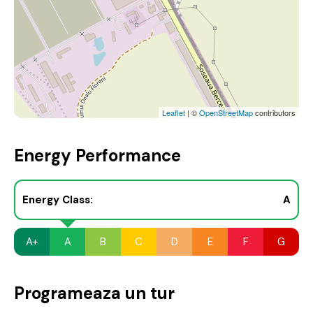
Leaflet
| ©
OpenStreetMap
contributors
Energy Performance
Energy Class:
A
A+
A
B
C
D
E
F
G
Programeaza un tur