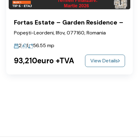
Fortas Estate – Garden Residence –
Popești-Leordeni, Ilfov, 077160, Romania
2
1
56.55
mp
93,210euro +TVA
View Details