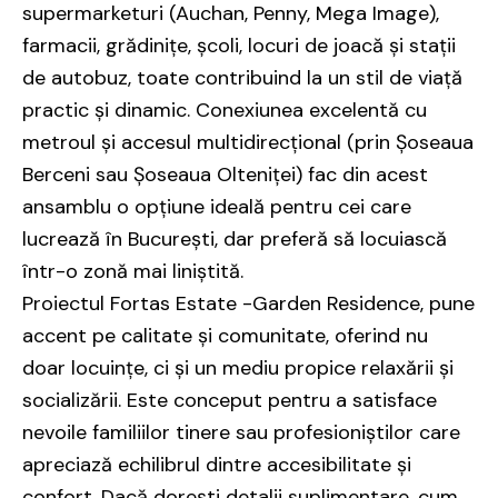
supermarketuri (Auchan, Penny, Mega Image),
farmacii, grădinițe, școli, locuri de joacă și stații
de autobuz, toate contribuind la un stil de viață
practic și dinamic. Conexiunea excelentă cu
metroul și accesul multidirecțional (prin Șoseaua
Berceni sau Șoseaua Olteniței) fac din acest
ansamblu o opțiune ideală pentru cei care
lucrează în București, dar preferă să locuiască
într-o zonă mai liniștită.
Proiectul Fortas Estate -Garden Residence, pune
accent pe calitate și comunitate, oferind nu
doar locuințe, ci și un mediu propice relaxării și
socializării. Este conceput pentru a satisface
nevoile familiilor tinere sau profesioniștilor care
apreciază echilibrul dintre accesibilitate și
confort. Dacă dorești detalii suplimentare, cum