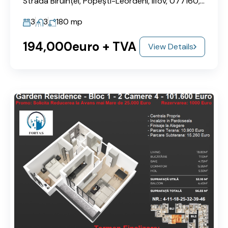
Strada Biruinței, Popești-Leordeni, Ilfov, 077160, Romania
3
3
180
mp
194,000euro + TVA
View Details