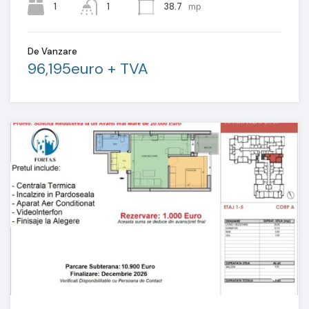
1
1
38.7
mp
De Vanzare
96,195euro + TVA