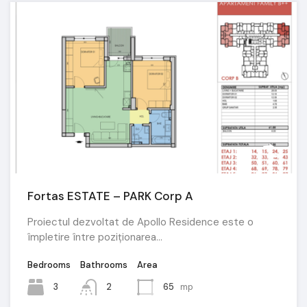
Fortas ESTATE – PARK Corp A
Proiectul dezvoltat de Apollo Residence este o
împletire între poziționarea…
Bedrooms
Bathrooms
Area
3
2
65
mp