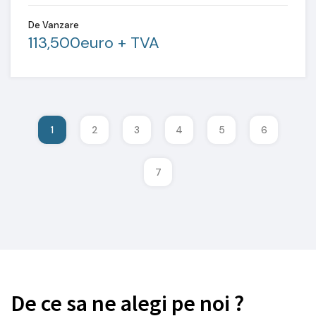
De Vanzare
113,500euro + TVA
1
2
3
4
5
6
7
De ce sa ne alegi pe noi ?